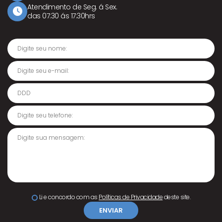
Atendimento de Seg. á Sex.
Ícone Relógio
das 07:30 ás 17:30hrs
Digite seu nome:
Digite seu e-mail:
DDD
Digite seu telefone:
Digite sua mensagem:
Li e concordo com as
Políticas de Privacidade
deste site.
ENVIAR