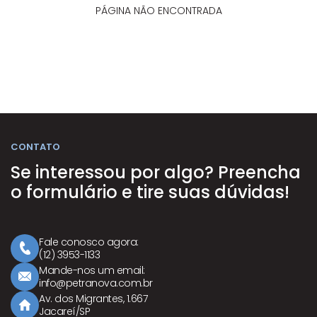
PÁGINA NÃO ENCONTRADA
CONTATO
Se interessou por algo? Preencha
o formulário e tire suas dúvidas!
Fale conosco agora:
Ícone Telefone
(12) 3953-1133
Mande-nos um email:
Ícone E-mail
info@petranova.com.br
Av. dos Migrantes, 1.667
Ícone Casa
Jacareí/SP