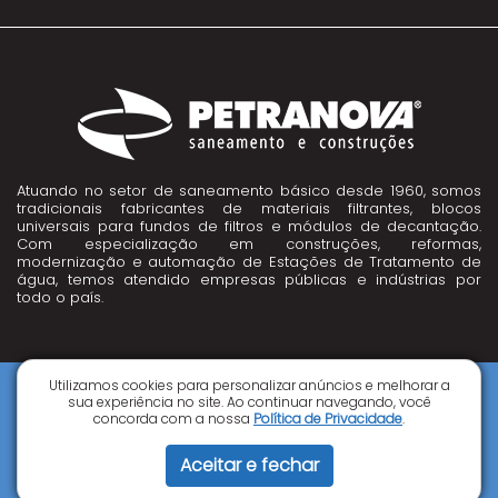
Atuando no setor de saneamento básico desde 1960, somos
tradicionais fabricantes de materiais filtrantes, blocos
universais para fundos de filtros e módulos de decantação.
Com especialização em construções, reformas,
modernização e automação de Estações de Tratamento de
água, temos atendido empresas públicas e indústrias por
todo o país.
Utilizamos cookies para personalizar anúncios e melhorar a
sua experiência no site. Ao continuar navegando, você
Ícone Youtube
concorda com a nossa
Política de Privacidade
.
PETRANOVA SANEAMENTO E CONSTRUÇÃO © 2000 - 2026 - Todos os
direitos reservados.
Criação de Sites: GV8 Agência Digital
Aceitar e fechar
| Atualizado por
RDSWEB